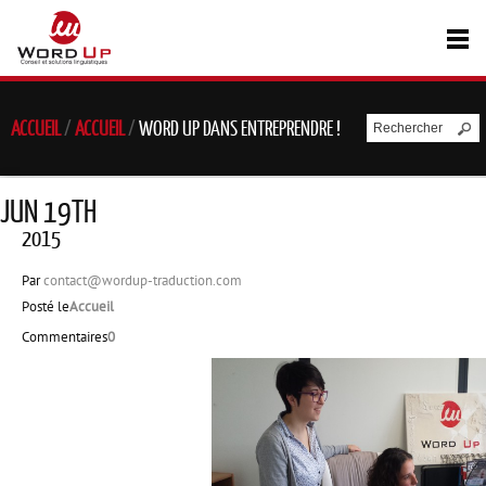
ACCUEIL
/
ACCUEIL
/
WORD UP DANS ENTREPRENDRE !
JUN 19TH
2015
Par
contact@wordup-traduction.com
Posté le
Accueil
Commentaires
0