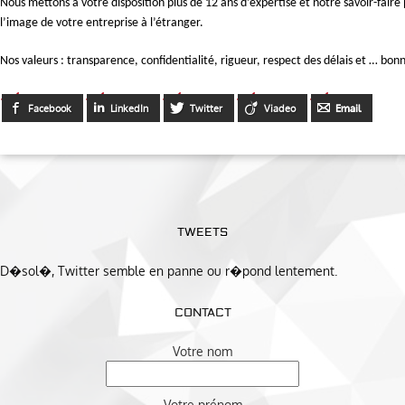
Nous mettons à votre disposition plus de 12 ans d’expertise et notre savoir-faire
l’image de votre entreprise à l’étranger.
Nos valeurs : transparence, confidentialité, rigueur, respect des délais et … bo
Facebook
LinkedIn
Twitter
Viadeo
Email
TWEETS
D�sol�, Twitter semble en panne ou r�pond lentement.
CONTACT
Votre nom
Votre prénom